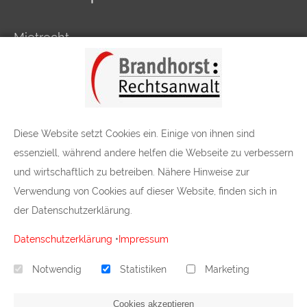
Mietrecht
Arbeitsrecht
Verkehrsrecht
Markus Brandhorst
Diese Website setzt Cookies ein. Einige von ihnen sind
essenziell, während andere helfen die Webseite zu verbessern
und wirtschaftlich zu betreiben. Nähere Hinweise zur
Weyersberger Str. 66
Verwendung von Cookies auf dieser Website, finden sich in
42655 Solingen
der Datenschutzerklärung.
Tel.:
0212 / 224 439 - 0
Fax:
0212 / 224 439 - 11
Datenschutzerklärung
•
Impressum
Notwendig
Statistiken
Marketing
Cookies akzeptieren